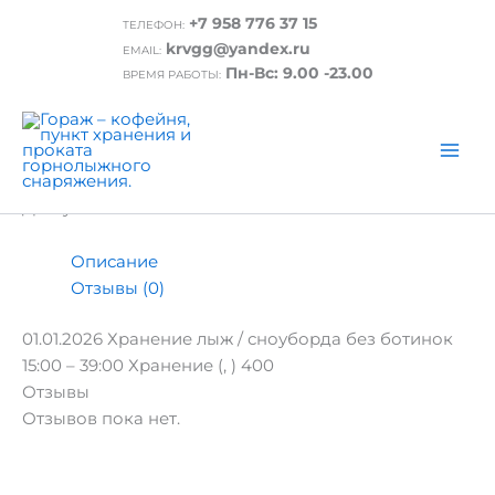
Перейти
+7 958 776 37 15
ТЕЛЕФОН:
к
Главная
/ 01.01.2026 Хранение лыж / сноуборда без
krvgg@yandex.ru
EMAIL:
содержимому
ботинок 15:00 – 39:00
Пн-Вс: 9.00 -23.00
ВРЕМЯ РАБОТЫ:
01.01.2026 Хранение лыж / сноуборда без
ботинок 15:00 – 39:00
₽
400.00
Доступность:
Нет в наличии
Описание
Отзывы (0)
01.01.2026 Хранение лыж / сноуборда без ботинок
15:00 – 39:00 Хранение (, ) 400
Отзывы
Отзывов пока нет.