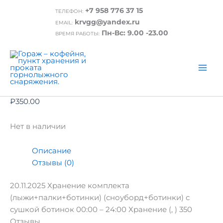
Перейти
+7 958 776 37 15
ТЕЛЕФОН:
к
Главная
/ 20.11.2025 Хранение комплекта
krvgg@yandex.ru
EMAIL:
содержимому
(лыжи+палки+ботинки) (сноуборд+ботинки) с
Пн-Вс: 9.00 -23.00
ВРЕМЯ РАБОТЫ:
сушкой ботинок 00:00 – 24:00
20.11.2025 Хранение комплекта
(лыжи+палки+ботинки)
(сноуборд+ботинки) с сушкой ботинок
00:00 – 24:00
₽
350.00
Нет в наличии
Описание
Отзывы (0)
20.11.2025 Хранение комплекта
(лыжи+палки+ботинки) (сноуборд+ботинки) с
сушкой ботинок 00:00 – 24:00 Хранение (, ) 350
Отзывы