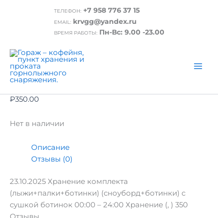
Перейти
+7 958 776 37 15
ТЕЛЕФОН:
к
Главная
/ 23.10.2025 Хранение комплекта
krvgg@yandex.ru
EMAIL:
содержимому
(лыжи+палки+ботинки) (сноуборд+ботинки) с
Пн-Вс: 9.00 -23.00
ВРЕМЯ РАБОТЫ:
сушкой ботинок 00:00 – 24:00
23.10.2025 Хранение комплекта
(лыжи+палки+ботинки)
(сноуборд+ботинки) с сушкой ботинок
00:00 – 24:00
₽
350.00
Нет в наличии
Описание
Отзывы (0)
23.10.2025 Хранение комплекта
(лыжи+палки+ботинки) (сноуборд+ботинки) с
сушкой ботинок 00:00 – 24:00 Хранение (, ) 350
Отзывы