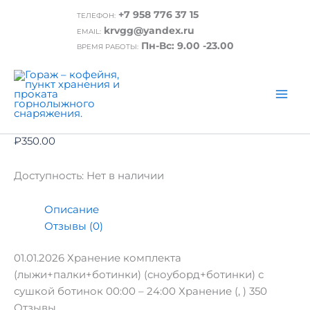
Перейти
+7 958 776 37 15
ТЕЛЕФОН:
к
Главная
/ 01.01.2026 Хранение комплекта
krvgg@yandex.ru
EMAIL:
содержимому
(лыжи+палки+ботинки) (сноуборд+ботинки) с
Пн-Вс: 9.00 -23.00
ВРЕМЯ РАБОТЫ:
сушкой ботинок 00:00 – 24:00
01.01.2026 Хранение комплекта
(лыжи+палки+ботинки)
(сноуборд+ботинки) с сушкой ботинок
00:00 – 24:00
₽
350.00
Доступность:
Нет в наличии
Описание
Отзывы (0)
01.01.2026 Хранение комплекта
(лыжи+палки+ботинки) (сноуборд+ботинки) с
сушкой ботинок 00:00 – 24:00 Хранение (, ) 350
Отзывы