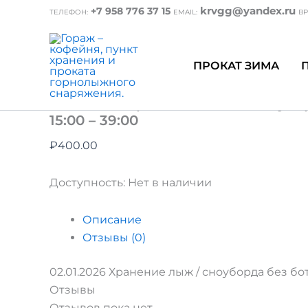
Перейти
krvgg@yandex.ru
+7 958 776 37 15
ТЕЛЕФОН:
EMAIL:
ВР
к
содержимому
ПРОКАТ ЗИМА
Главная
/ 02.01.2026 Хранение лыж / сноубор
– 39:00
02.01.2026 Хранение лыж / сноубо
15:00 – 39:00
₽
400.00
Доступность:
Нет в наличии
Описание
Отзывы (0)
02.01.2026 Хранение лыж / сноуборда без боти
Отзывы
Отзывов пока нет.