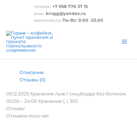
Перейти
+7 958 776 37 15
ТЕЛЕФОН:
к
Главная
/ 09.12.2025 Хранение лыж / сноуборда без
krvgg@yandex.ru
EMAIL:
содержимому
ботинок 00:00 – 24:00
Пн-Вс: 9.00 -23.00
ВРЕМЯ РАБОТЫ:
09.12.2025 Хранение лыж / сноуборда без
ботинок 00:00 – 24:00
₽
300.00
Нет в наличии
Описание
Отзывы (0)
09.12.2025 Хранение лыж / сноуборда без ботинок
00:00 – 24:00 Хранение (, ) 300
Отзывы
Отзывов пока нет.