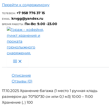
Перейти к содержимому
+7 958 776 37 15
ТЕЛЕФОН:
Главная
/ 17.10.2025 Хранение багажа (1 место 1 ручная
krvgg@yandex.ru
EMAIL:
кладь размером до 70*50*30 см или 0,1 м3) 10:00 – 11:00
Пн-Вс: 9.00 -23.00
ВРЕМЯ РАБОТЫ:
17.10.2025 Хранение багажа (1 место 1
ручная кладь размером до 70*50*30 см или
0,1 м3) 10:00 – 11:00
₽
100.00
Нет в наличии
Описание
Отзывы (0)
17.10.2025 Хранение багажа (1 место 1 ручная кладь
размером до 70*50*30 см или 0,1 м3) 10:00 – 11:00
Хранение (, ) 100