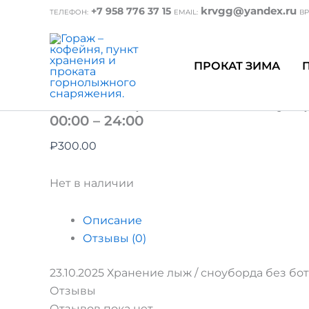
Перейти
krvgg@yandex.ru
+7 958 776 37 15
ТЕЛЕФОН:
EMAIL:
ВР
к
содержимому
ПРОКАТ ЗИМА
Главная
/ 23.10.2025 Хранение лыж / сноубор
– 24:00
23.10.2025 Хранение лыж / сноубо
00:00 – 24:00
₽
300.00
Нет в наличии
Описание
Отзывы (0)
23.10.2025 Хранение лыж / сноуборда без боти
Отзывы
Отзывов пока нет.