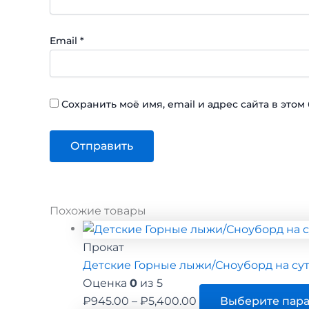
Email
*
Сохранить моё имя, email и адрес сайта в эт
Похожие товары
Прокат
Детские Горные лыжи/Сноуборд на су
Оценка
0
из 5
Диапазон
₽
945.00
–
₽
5,400.00
Выберите пар