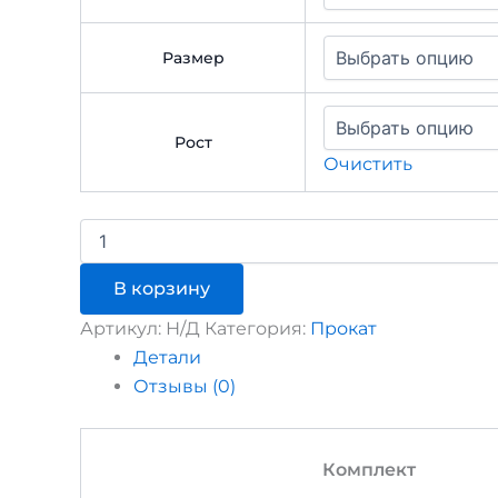
Размер
Рост
Очистить
Количество
товара
Детские
В корзину
горные
лыжи/
Артикул:
Н/Д
Категория:
Прокат
сноуборд
Детали
(Ski+boot+палки)
(SB+boot)
Отзывы (0)
на
сутки
Комплект