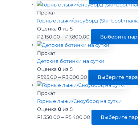
цен:
₽945.00
Прокат
–
Горные лыжи/сноуборд (Ski+boot+палки
₽5,400.00
Оценка
0
из 5
Диапазон
₽
2,150.00
–
₽
7,800.00
Выберите па
цен:
₽2,150.00
Прокат
–
Детские ботинки на сутки
₽7,800.00
Оценка
0
из 5
Диапазон
₽
595.00
–
₽
3,000.00
Выберите пар
цен:
₽595.00
Прокат
–
Горные лыжи/Сноуборд на сутки
₽3,000.00
Оценка
0
из 5
Диапазон
₽
1,350.00
–
₽
5,400.00
Выберите па
цен:
₽1,350.00