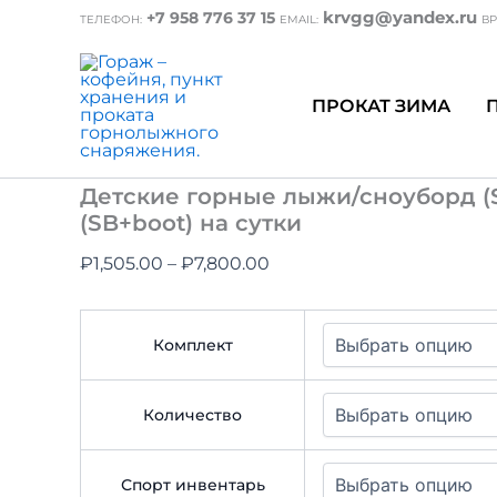
Перейти
krvgg@yandex.ru
+7 958 776 37 15
ТЕЛЕФОН:
EMAIL:
ВР
к
содержимому
ПРОКАТ ЗИМА
Главная
/
Прокат
/ Детские горные лыжи/сн
(Ski+boot+палки)(SB+boot) на сутки
Прокат
Детские горные лыжи/сноуборд (
(SB+boot) на сутки
Диапазон
₽
1,505.00
–
₽
7,800.00
цен:
₽1,505.00
Комплект
–
₽7,800.00
Количество
Спорт инвентарь