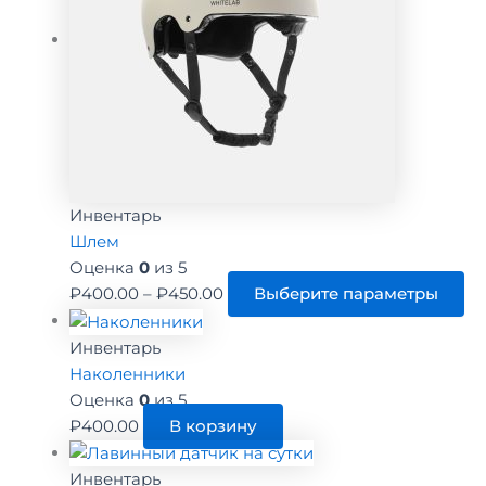
Инвентарь
Шлем
Оценка
0
из 5
Диапазон
Эт
₽
400.00
–
₽
450.00
Выберите параметры
цен:
то
₽400.00
им
Инвентарь
–
не
Наколенники
₽450.00
ва
Оценка
0
из 5
Оп
₽
400.00
В корзину
м
вы
Инвентарь