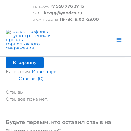
Перейти
+7 958 776 37 15
ТЕЛЕФОН:
к
Главная
/
Инвентарь
/ Шорты защитные
krvgg@yandex.ru
EMAIL:
содержимому
Инвентарь
Пн-Вс: 9.00 -23.00
ВРЕМЯ РАБОТЫ:
Шорты защитные
₽
500.00
Количество
товара
Шорты
В корзину
защитные
Категория:
Инвентарь
Отзывы (0)
Отзывы
Отзывов пока нет.
Будьте первым, кто оставил отзыв на
“Шорты защитные”